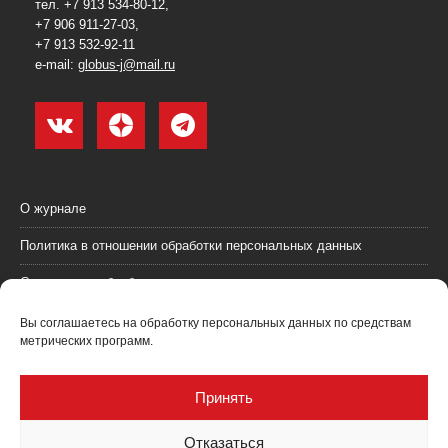
тел. +7 913 534-80-12,
+7 906 911-27-03,
+7 913 532-92-11
e-mail:
globus-j@mail.ru
О журнале
Политика в отношении обработки персональных данных
Согласие на обработку персональных данных
Пользовательское соглашение (оферта)
Вы соглашаетесь на обработку персональных данных по средствам
метрических программ.
Согласие на получение рекламных материалов
Рекламодателям
Принять
Контакты
Отказаться