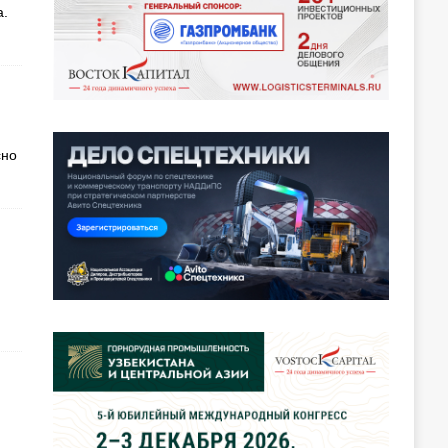
а.
сно