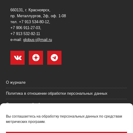
660131, г. Красноярск,
пр. Металлургов, 2ф, оф. 1-08
тел. +7 913 534-80-12,
+7 906 911-27-03,
+7 913 532-92-11
e-mail:
globus-j@mail.ru
О журнале
Политика в отношении обработки персональных данных
Согласие на обработку персональных данных
Пользовательское соглашение (оферта)
Вы соглашаетесь на обработку персональных данных по средствам
метрических программ.
Согласие на получение рекламных материалов