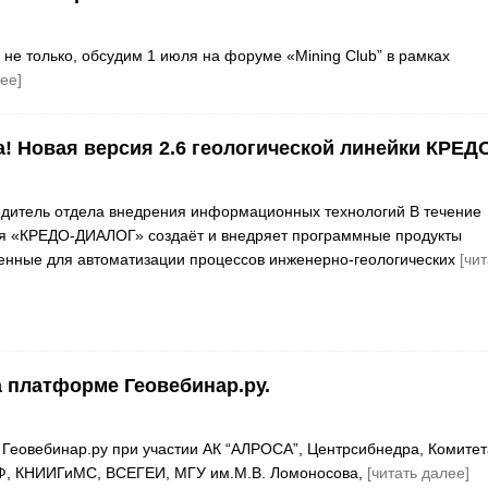
 не только, обсудим 1 июля на форуме «Мining Club” в рамках
ее]
а! Новая версия 2.6 геологической линейки КРЕД
водитель отдела внедрения информационных технологий В течение
ия «КРЕДО-ДИАЛОГ» создаёт и внедряет программные продукты
енные для автоматизации процессов инженерно-геологических
[чит
 платформе Геовебинар.ру.
а Геовебинар.ру при участии АК “АЛРОСА”, Центрсибнедра, Комитет
Ф, КНИИГиМС, ВСЕГЕИ, МГУ им.М.В. Ломоносова,
[читать далее]