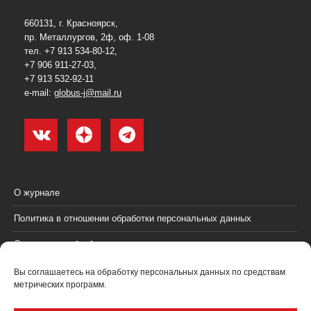
660131, г. Красноярск,
пр. Металлургов, 2ф, оф. 1-08
тел. +7 913 534-80-12,
+7 906 911-27-03,
+7 913 532-92-11
e-mail:
globus-j@mail.ru
О журнале
Политика в отношении обработки персональных данных
Согласие на обработку персональных данных
Пользовательское соглашение (оферта)
Вы соглашаетесь на обработку персональных данных по средствам
метрических программ.
Согласие на получение рекламных материалов