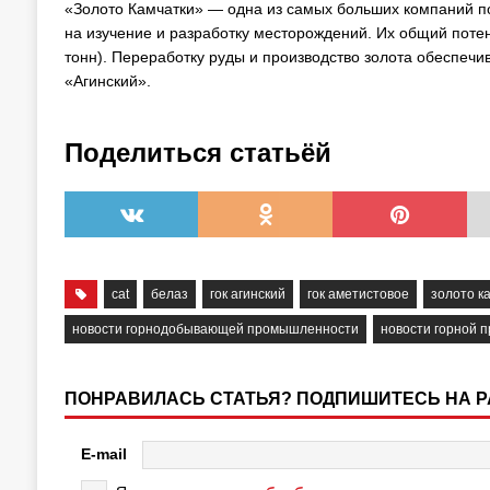
«Золото Камчатки» — одна из самых больших компаний по
на изучение и разработку месторождений. Их общий поте
тонн). Переработку руды и производство золота обеспечи
«Агинский».
Поделиться статьёй
cat
белаз
гок агинский
гок аметистовое
золото к
новости горнодобывающей промышленности
новости горной 
ПОНРАВИЛАСЬ СТАТЬЯ? ПОДПИШИТЕСЬ НА 
E-mail