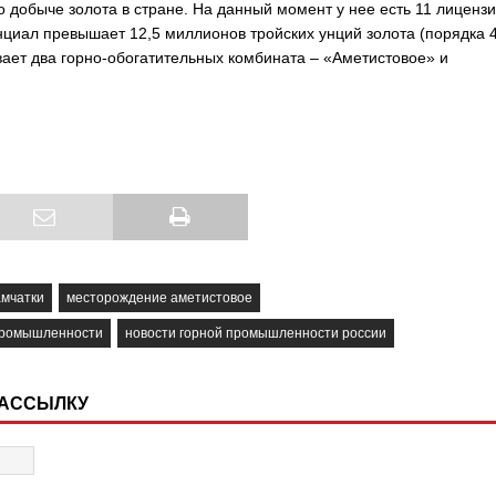
 добыче золота в стране. На данный момент у нее есть 11 лиценз
нциал превышает 12,5 миллионов тройских унций золота (порядка 
вает два горно-обогатительных комбината – «Аметистовое» и
амчатки
месторождение аметистовое
промышленности
новости горной промышленности россии
РАССЫЛКУ