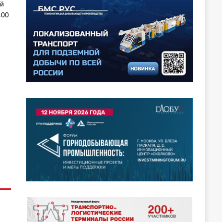
ий
400