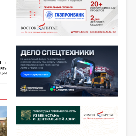
Я
нять
кции