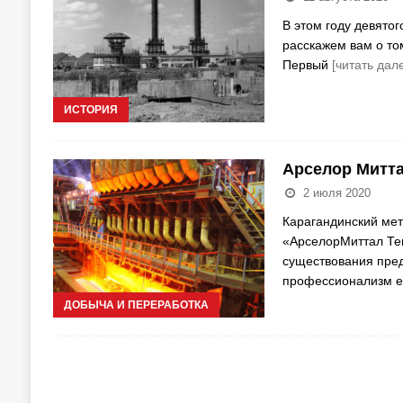
В этом году девятог
расскажем вам о том
Первый
[читать дал
ИСТОРИЯ
Арселор Митта
2 июля 2020
Карагандинский мет
«АрселорМиттал Тем
существования пред
профессионализм е
ДОБЫЧА И ПЕРЕРАБОТКА