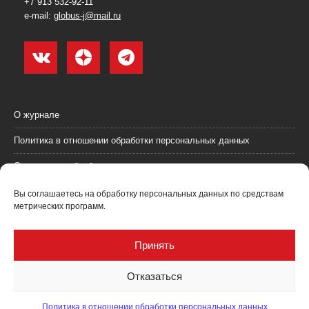
+7 913 532-92-11
e-mail:
globus-j@mail.ru
О журнале
Политика в отношении обработки персональных данных
Согласие на обработку персональных данных
Пользовательское соглашение (оферта)
Вы соглашаетесь на обработку персональных данных по средствам
метрических программ.
Согласие на получение рекламных материалов
Рекламодателям
Принять
Контакты
Отказаться
Политика в отношении обработки персональных данных