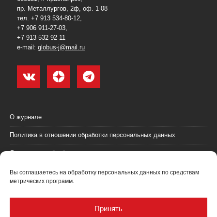
пр. Металлургов, 2ф, оф. 1-08
тел. +7 913 534-80-12,
+7 906 911-27-03,
+7 913 532-92-11
e-mail:
globus-j@mail.ru
О журнале
Политика в отношении обработки персональных данных
Согласие на обработку персональных данных
Пользовательское соглашение (оферта)
Вы соглашаетесь на обработку персональных данных по средствам
метрических программ.
Согласие на получение рекламных материалов
Рекламодателям
Принять