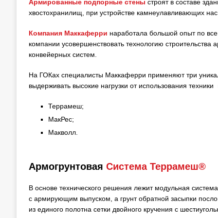
Армированные подпорные стены
строят в составе зда
хвостохранилищ, при устройстве камнеулавливающих нас
Компания Маккаферри
наработала большой опыт по все
компании усовершенствовать технологию строительства ар
конвейерных систем.
На ГОКах специалисты Маккаферри применяют три уника
выдерживать высокие нагрузки от использования техники
Террамеш;
МакРес;
Макволл.
Армогрунтовая
Система Террамеш®
В основе технического решения лежит модульная система
с армирующим выпуском, а грунт обратной засыпки посл
из единого полотна сетки двойного кручения с шестиугол