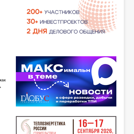
как
ь