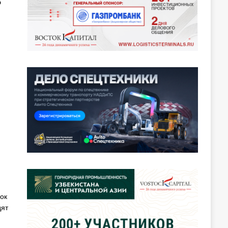
б
ок
дят