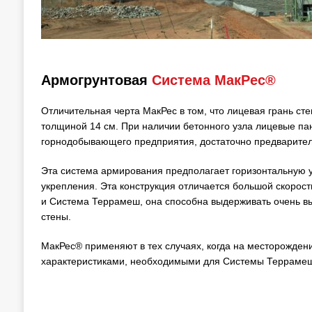
Армогрунтовая
Система МакРес®
Отличительная черта МакРес в том, что лицевая грань ст
толщиной 14 см. При наличии бетонного узла лицевые па
горнодобывающего предприятия, достаточно предварител
Эта система армирования предполагает горизонтальную у
укрепления. Эта конструкция отличается большой скорос
и Система Террамеш, она способна выдерживать очень вы
стены.
МакРес® применяют в тех случаях, когда на месторожден
характеристиками, необходимыми для Системы Терраме