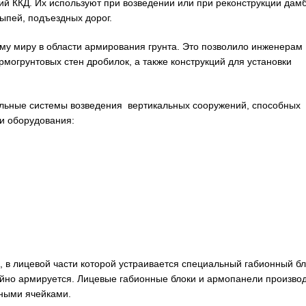
ний ККД. Их используют при возведении или при реконструкции дам
ыпей, подъездных дорог.
му миру в области армирования грунта. Это позволило инженерам
могрунтовых стен дробилок, а также конструкций для установки
льные системы возведения вертикальных сооружений, способных
 и оборудования:
, в лицевой части которой устраивается специальный габионный бл
ойно армируется. Лицевые габионные блоки и армопанели произво
ьными ячейками.