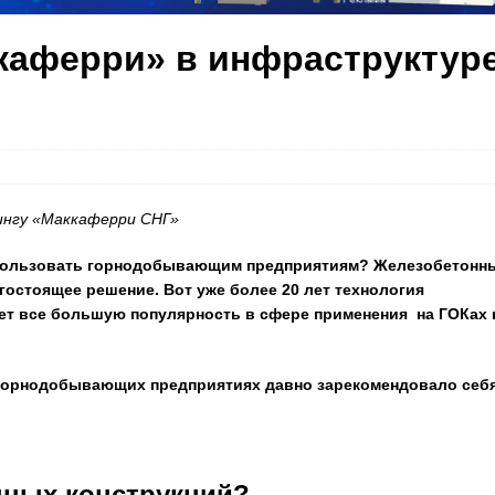
каферри» в инфраструктур
тингу «Маккаферри СНГ»
спользовать горнодобывающим предприятиям? Железобетонн
остоящее решение. Вот уже более 20 лет технология
ет все большую популярность в сфере применения на ГОКах 
а горнодобывающих предприятиях давно зарекомендовало себя
нных конструкций?