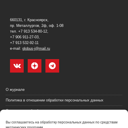
660131, г. Красноярск,
пр. Металлургов, 2ф, оф. 1-08
тел. +7 913 534-80-12,
+7 906 911-27-03,
+7 913 532-92-11
e-mail:
globus-j@mail.ru
О журнале
Политика в отношении обработки персональных данных
Согласие на обработку персональных данных
Пользовательское соглашение (оферта)
Вы соглашаетесь на обработку персональных данных по средствам
метрических программ.