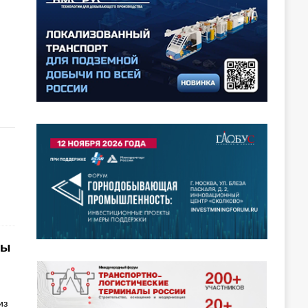
ты
из