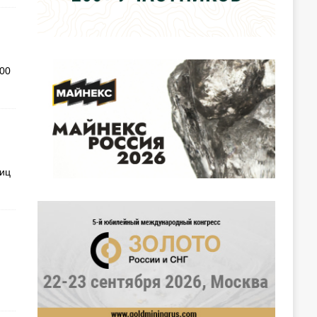
800
иц