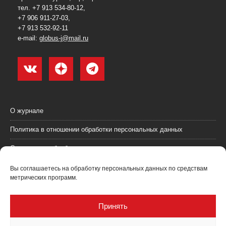
тел. +7 913 534-80-12,
+7 906 911-27-03,
+7 913 532-92-11
e-mail:
globus-j@mail.ru
О журнале
Политика в отношении обработки персональных данных
Согласие на обработку персональных данных
Пользовательское соглашение (оферта)
Вы соглашаетесь на обработку персональных данных по средствам
метрических программ.
Согласие на получение рекламных материалов
Рекламодателям
Принять
Контакты