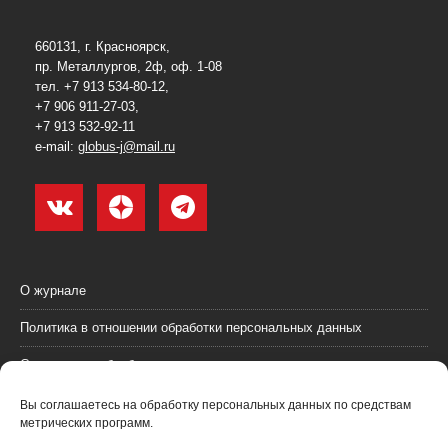
660131, г. Красноярск,
пр. Металлургов, 2ф, оф. 1-08
тел. +7 913 534-80-12,
+7 906 911-27-03,
+7 913 532-92-11
e-mail:
globus-j@mail.ru
О журнале
Политика в отношении обработки персональных данных
Согласие на обработку персональных данных
Пользовательское соглашение (оферта)
Вы соглашаетесь на обработку персональных данных по средствам
метрических программ.
Согласие на получение рекламных материалов