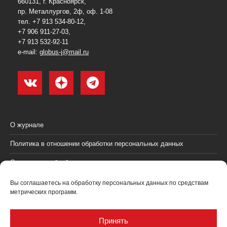
660131, г. Красноярск,
пр. Металлургов, 2ф, оф. 1-08
тел. +7 913 534-80-12,
+7 906 911-27-03,
+7 913 532-92-11
e-mail:
globus-j@mail.ru
О журнале
Политика в отношении обработки персональных данных
Согласие на обработку персональных данных
Пользовательское соглашение (оферта)
Вы соглашаетесь на обработку персональных данных по средствам
метрических программ.
Согласие на получение рекламных материалов
Рекламодателям
Принять