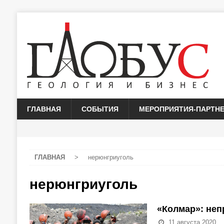
ГЛАВНАЯ
СОБЫТИЯ
МЕРОПРИЯТИЯ-ПАРТН
ГЛАВНАЯ
>
нерюнгриуголь
нерюнгриуголь
«Колмар»: неп
11 августа 2020