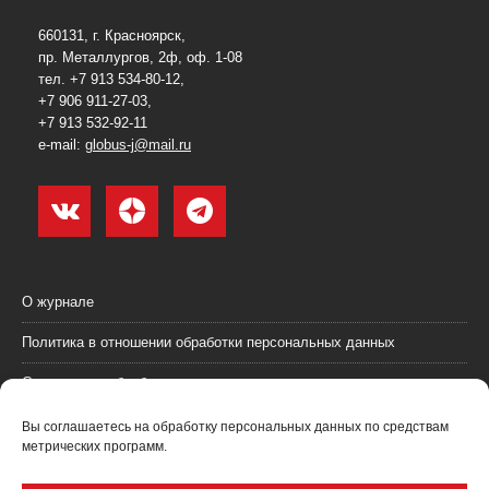
660131, г. Красноярск,
пр. Металлургов, 2ф, оф. 1-08
тел. +7 913 534-80-12,
+7 906 911-27-03,
+7 913 532-92-11
e-mail:
globus-j@mail.ru
О журнале
Политика в отношении обработки персональных данных
Согласие на обработку персональных данных
Пользовательское соглашение (оферта)
Вы соглашаетесь на обработку персональных данных по средствам
метрических программ.
Согласие на получение рекламных материалов