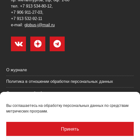
тел. +7 913 534-80-12,
+7 906 911-27-03,
+7 913 532-92-11
e-mail:
globus-j@mail.ru
О журнале
Политика в отношении обработки персональных данных
Согласие на обработку персональных данных
Пользовательское соглашение (оферта)
Вы соглашаетесь на обработку персональных данных по средствам
метрических программ.
Согласие на получение рекламных материалов
Рекламодателям
Принять
Контакты