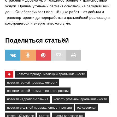
отраслей – добыча угля, машиностроение и транспортные
услуги. Причем угольный сегмент основной на сегодняшний
день. Он обеспечивает полный цикл работ – от добычи и
транспортировки до переработки и дальнейшей реализации
коксующегося и энергетического угля.
Поделиться статьёй
новости горнодобывающей промышленности
новости горной промышленности
новости горной промышленности россии
новости недропользования
новости угольной промышленности
новости угольной промышленности россии
оф северная
северный кузбасс
талтэк
шахта березовская