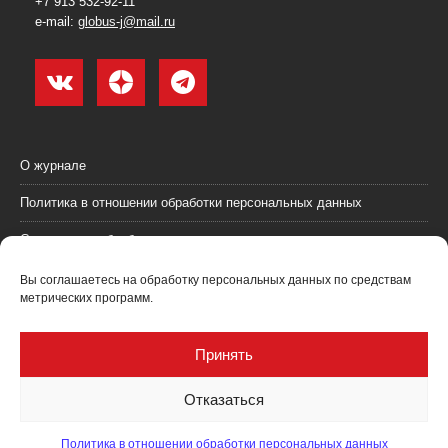
+7 913 532-92-11
e-mail:
globus-j@mail.ru
О журнале
Политика в отношении обработки персональных данных
Согласие на обработку персональных данных
Пользовательское соглашение (оферта)
Вы соглашаетесь на обработку персональных данных по средствам
метрических программ.
Согласие на получение рекламных материалов
Рекламодателям
Принять
Контакты
Отказаться
Политика в отношении обработки персональных данных