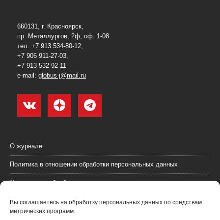
660131, г. Красноярск,
пр. Металлургов, 2ф, оф. 1-08
тел. +7 913 534-80-12,
+7 906 911-27-03,
+7 913 532-92-11
e-mail:
globus-j@mail.ru
О журнале
Политика в отношении обработки персональных данных
Согласие на обработку персональных данных
Пользовательское соглашение (оферта)
Вы соглашаетесь на обработку персональных данных по средствам
метрических программ.
Согласие на получение рекламных материалов