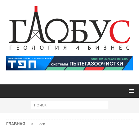
ГЛАВНАЯ
>
огк