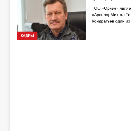
ТОО «Оркен» являе
«АрселорМиттал Тем
Кондратьев один из
КАДРЫ