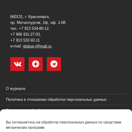
660131, г. Красноярск,
пр. Металлургов, 2ф, оф. 1-08
тел. +7 913 534-80-12,
+7 906 911-27-03,
+7 913 532-92-11
e-mail:
globus-j@mail.ru
О журнале
Политика в отношении обработки персональных данных
Согласие на обработку персональных данных
Пользовательское соглашение (оферта)
Вы соглашаетесь на обработку персональных данных по средствам
метрических программ.