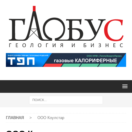
ГЛАВНАЯ
>
ООО Коулстар