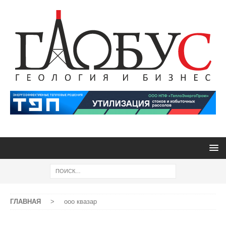
ГЛАВНАЯ
>
ооо квазар