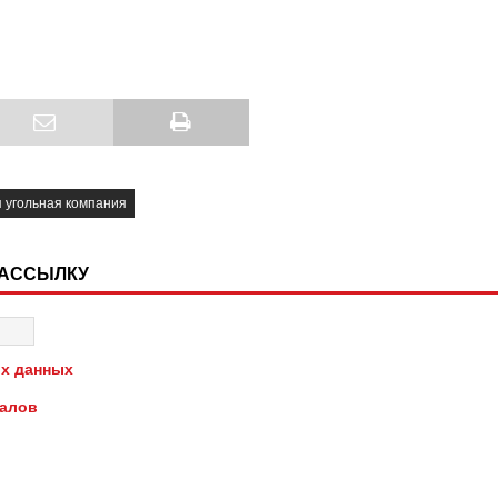
 угольная компания
РАССЫЛКУ
х данных
иалов