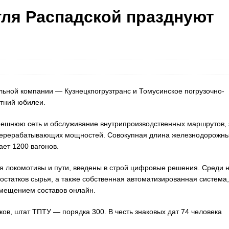
гля Распадской празднуют
льной компании — Кузнецкпогрузтранс и Томусинское погрузочно-
етний юбилеи.
внешнюю сеть и обслуживание внутрипроизводственных маршрутов, 
 перерабатывающих мощностей. Совокупная длина железнодорожн
ает 1200 вагонов.
я локомотивы и пути, введены в строй цифровые решения. Среди 
остатков сырья, а также собственная автоматизированная система,
мещением составов онлайн.
ков, штат ТПТУ — порядка 300. В честь знаковых дат 74 человека