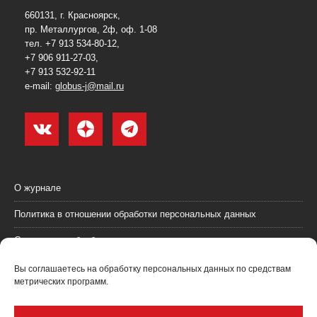
660131, г. Красноярск,
пр. Металлургов, 2ф, оф. 1-08
тел. +7 913 534-80-12,
+7 906 911-27-03,
+7 913 532-92-11
e-mail:
globus-j@mail.ru
О журнале
Политика в отношении обработки персональных данных
Согласие на обработку персональных данных
Пользовательское соглашение (оферта)
Вы соглашаетесь на обработку персональных данных по средствам
метрических программ.
Согласие на получение рекламных материалов