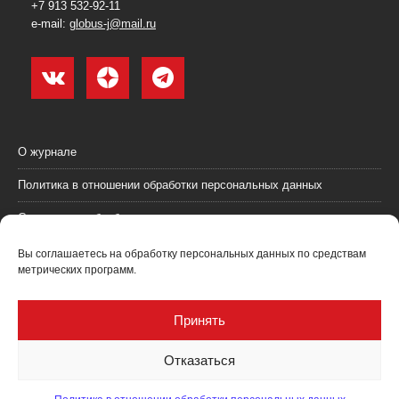
+7 913 532-92-11
e-mail:
globus-j@mail.ru
О журнале
Политика в отношении обработки персональных данных
Согласие на обработку персональных данных
Пользовательское соглашение (оферта)
Вы соглашаетесь на обработку персональных данных по средствам
метрических программ.
Согласие на получение рекламных материалов
Рекламодателям
Принять
Контакты
Отказаться