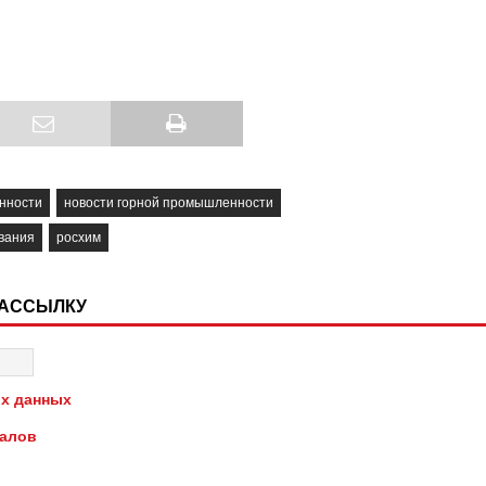
нности
новости горной промышленности
вания
росхим
РАССЫЛКУ
х данных
иалов