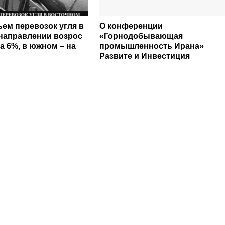
бъем перевозок угля в
О конференции
направлении возрос
«Горнодобывающая
а 6%, в южном – на
промышленность Ирана»
Развите и Инвестиция