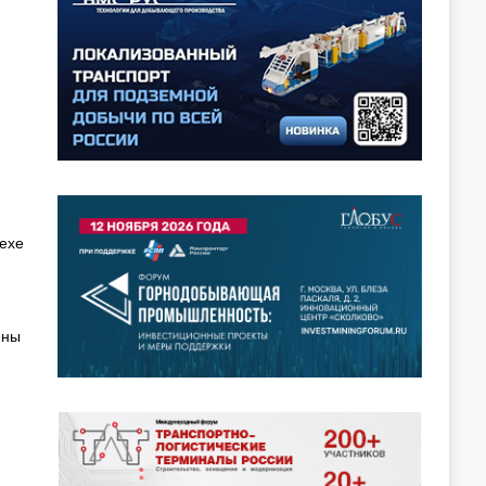
ехе
ены