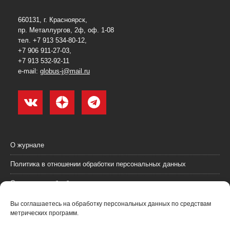
660131, г. Красноярск,
пр. Металлургов, 2ф, оф. 1-08
тел. +7 913 534-80-12,
+7 906 911-27-03,
+7 913 532-92-11
e-mail:
globus-j@mail.ru
О журнале
Политика в отношении обработки персональных данных
Согласие на обработку персональных данных
Пользовательское соглашение (оферта)
Вы соглашаетесь на обработку персональных данных по средствам
метрических программ.
Согласие на получение рекламных материалов