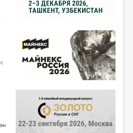
е]
уры