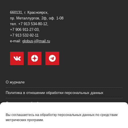
660131, г. Красноярск,
пр. Металлургов, 2ф, оф. 1-08
тел. +7 913 534-80-12,
+7 906 911-27-03,
+7 913 532-92-11
e-mail:
globus-j@mail.ru
О журнале
Политика в отношении обработки персональных данных
Согласие на обработку персональных данных
Пользовательское соглашение (оферта)
Вы соглашаетесь на обработку персональных данных по средствам
метрических программ.
Согласие на получение рекламных материалов