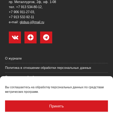
пр. Металлургов, 2ф, оф. 1-08
тел. +7 913 534-80-12,
+7 906 911-27-03,
+7 913 532-92-11
e-mail:
globus-j@mail.ru
О журнале
Политика в отношении обработки персональных данных
Согласие на обработку персональных данных
Пользовательское соглашение (оферта)
Вы соглашаетесь на обработку персональных данных по средствам
метрических программ.
Согласие на получение рекламных материалов
Рекламодателям
Принять