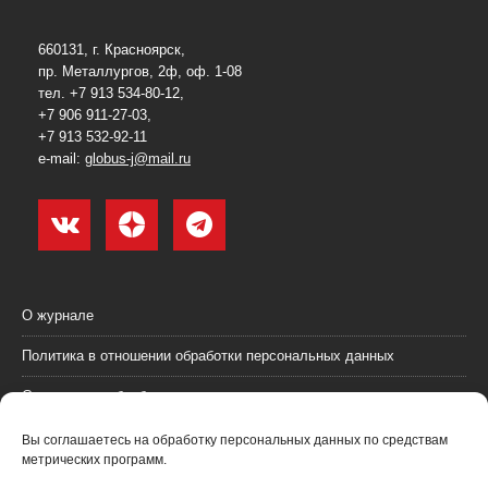
660131, г. Красноярск,
пр. Металлургов, 2ф, оф. 1-08
тел. +7 913 534-80-12,
+7 906 911-27-03,
+7 913 532-92-11
e-mail:
globus-j@mail.ru
О журнале
Политика в отношении обработки персональных данных
Согласие на обработку персональных данных
Пользовательское соглашение (оферта)
Вы соглашаетесь на обработку персональных данных по средствам
метрических программ.
Согласие на получение рекламных материалов