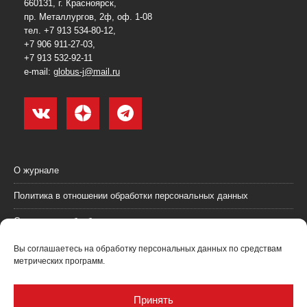
660131, г. Красноярск,
пр. Металлургов, 2ф, оф. 1-08
тел. +7 913 534-80-12,
+7 906 911-27-03,
+7 913 532-92-11
e-mail:
globus-j@mail.ru
О журнале
Политика в отношении обработки персональных данных
Согласие на обработку персональных данных
Пользовательское соглашение (оферта)
Вы соглашаетесь на обработку персональных данных по средствам
метрических программ.
Согласие на получение рекламных материалов
Рекламодателям
Принять