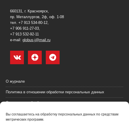
660131, г. Красноярск,
пр. Металлургов, 2ф, оф. 1-08
тел. +7 913 534-80-12,
+7 906 911-27-03,
+7 913 532-92-11
e-mail:
globus-j@mail.ru
О журнале
Политика в отношении обработки персональных данных
Согласие на обработку персональных данных
Пользовательское соглашение (оферта)
Вы соглашаетесь на обработку персональных данных по средствам
метрических программ.
Согласие на получение рекламных материалов