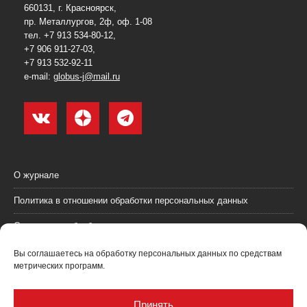
660131, г. Красноярск,
пр. Металлургов, 2ф, оф. 1-08
тел. +7 913 534-80-12,
+7 906 911-27-03,
+7 913 532-92-11
e-mail:
globus-j@mail.ru
О журнале
Политика в отношении обработки персональных данных
Согласие на обработку персональных данных
Пользовательское соглашение (оферта)
Вы соглашаетесь на обработку персональных данных по средствам
метрических программ.
Согласие на получение рекламных материалов
Рекламодателям
Принять