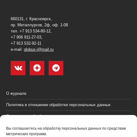
660131, г. Красноярск,
пр. Металлургов, 2ф, оф. 1-08
тел. +7 913 534-80-12,
+7 906 911-27-03,
+7 913 532-92-11
e-mail:
globus-j@mail.ru
О журнале
Политика в отношении обработки персональных данных
Согласие на обработку персональных данных
Пользовательское соглашение (оферта)
Вы соглашаетесь на обработку персональных данных по средствам
метрических программ.