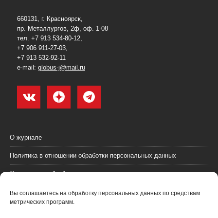
660131, г. Красноярск,
пр. Металлургов, 2ф, оф. 1-08
тел. +7 913 534-80-12,
+7 906 911-27-03,
+7 913 532-92-11
e-mail:
globus-j@mail.ru
О журнале
Политика в отношении обработки персональных данных
Согласие на обработку персональных данных
Пользовательское соглашение (оферта)
Вы соглашаетесь на обработку персональных данных по средствам
метрических программ.
Согласие на получение рекламных материалов