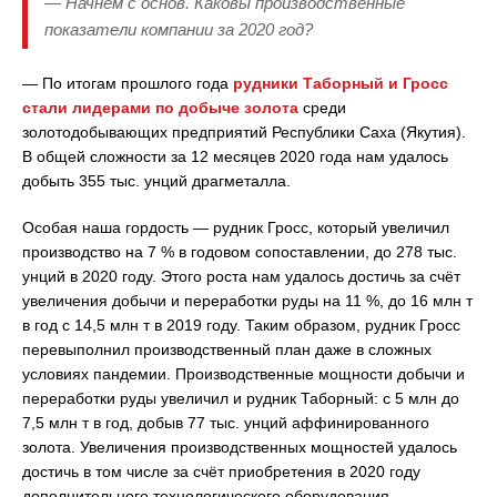
— Начнём с основ. Каковы производственные
показатели компании за 2020 год?
— По итогам прошлого года
рудники Таборный и Гросс
стали лидерами по добыче золота
среди
золотодобывающих предприятий Республики Саха (Якутия).
В общей сложности за 12 месяцев 2020 года нам удалось
добыть 355 тыс. унций драгметалла.
Особая наша гордость — рудник Гросс, который увеличил
производство на 7 % в годовом сопоставлении, до 278 тыс.
унций в 2020 году. Этого роста нам удалось достичь за счёт
увеличения добычи и переработки руды на 11 %, до 16 млн т
в год с 14,5 млн т в 2019 году. Таким образом, рудник Гросс
перевыполнил производственный план даже в сложных
условиях пандемии. Производственные мощности добычи и
переработки руды увеличил и рудник Таборный: с 5 млн до
7,5 млн т в год, добыв 77 тыс. унций аффинированного
золота. Увеличения производственных мощностей удалось
достичь в том числе за счёт приобретения в 2020 году
дополнительного технологического оборудования,