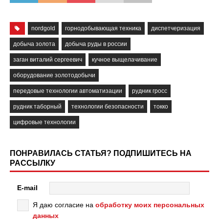
nordgold
горнодобывающая техника
диспетчеризация
добыча золота
добыча руды в россии
заган виталий сергеевич
кучное выщелачивание
оборудование золотодобычи
передовые технологии автоматизации
рудник гросс
рудник таборный
технологии безопасности
токко
цифровые технологии
ПОНРАВИЛАСЬ СТАТЬЯ? ПОДПИШИТЕСЬ НА
РАССЫЛКУ
E-mail
Я даю согласие на
обработку моих персональных
данных