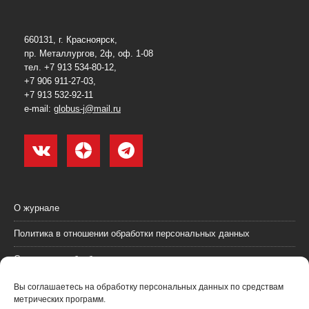
660131, г. Красноярск,
пр. Металлургов, 2ф, оф. 1-08
тел. +7 913 534-80-12,
+7 906 911-27-03,
+7 913 532-92-11
e-mail:
globus-j@mail.ru
О журнале
Политика в отношении обработки персональных данных
Согласие на обработку персональных данных
Пользовательское соглашение (оферта)
Вы соглашаетесь на обработку персональных данных по средствам
метрических программ.