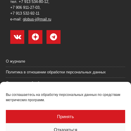
тел. +7 913 534-80-12,
+7 906 911-27-03,
+7 913 532-92-11
e-mail:
globus-j@mail.ru
О журнале
Политика в отношении обработки персональных данных
Согласие на обработку персональных данных
Пользовательское соглашение (оферта)
Вы соглашаетесь на обработку персональных данных по средствам
метрических программ.
Согласие на получение рекламных материалов
Рекламодателям
Принять
Контакты
Отказаться