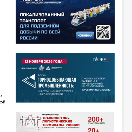
их
кой