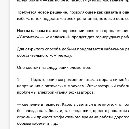
предприятий — как по безопасности (неизолированные про
Требуется новое решение, позволяющее как связать в од
избежать тех недостатков электропитания, которые есть с
Новым словом в этом направлении является предложение
«Ункомтех» — комплексный продукт для горнорудных рабо
Для открытого способа добычи предлагается кабельное р
обогатительного комплекса).
Оно состоит из следующих элементов:
1. Подключение современного экскаватора с линией эл
напряжения с оптическим модулем. Экскаваторный кабель
проблемы электропитания экскаваторов:
— свечение в темноте. Кабель светится в темноте, что по
без наезда на кабель, и, как следствие, предотвращается
огромный прирост эффективного времени работы дорогост
обрыва кабеля и т. д.;