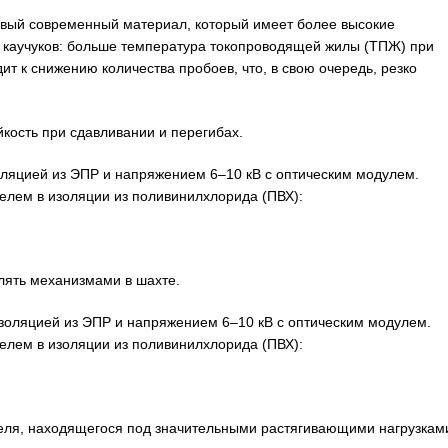
овый современный материал, который имеет более высокие
о каучуков: больше температура токопроводящей жилы (ТПЖ) при
дит к снижению количества пробоев, что, в свою очередь, резко
кость при сдавливании и перегибах.
яцией из ЭПР и напряжением 6–10 кВ с оптическим модулем.
лем в изоляции из поливинилхлорида (ПВХ):
ять механизмами в шахте.
оляцией из ЭПР и напряжением 6–10 кВ с оптическим модулем.
лем в изоляции из поливинилхлорида (ПВХ):
еля, находящегося под значительными растягивающими нагрузкам