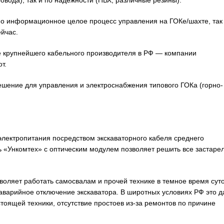
вода), так и по надежности (ПВХ, различные резины).
но информационное целое процесс управления на ГОКе/шахте, так
ейчас.
 крупнейшего кабельного производителя в РФ — компании
т.
ешение для управления и электроснабжения типового ГОКа (горно-
ектропитания посредством экскаваторного кабеля среднего
 «Ункомтех» с оптическим модулем позволяет решить все застаре
зволяет работать самосвалам и прочей технике в темное время сут
 аварийное отключение экскаватора. В широтных условиях РФ это д
оящей техники, отсутствие простоев из-за ремонтов по причине