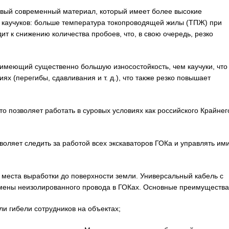
овый современный материал, который имеет более высокие
о каучуков: больше температура токопроводящей жилы (ТПЖ) при
дит к снижению количества пробоев, что, в свою очередь, резко
имеющий существенно большую износостойкость, чем каучуки, что
ях (перегибы, сдавливания и т. д.), что также резко повышает
то позволяет работать в суровых условиях как российского Крайнег
воляет следить за работой всех экскаваторов ГОКа и управлять ими
 места выработки до поверхности земли. Универсальный кабель с
мены неизолированного провода в ГОКах. Основные преимущества
ли гибели сотрудников на объектах;