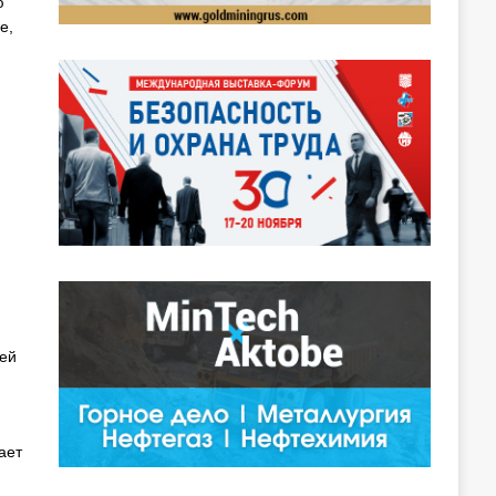
ю
е,
ей
ает