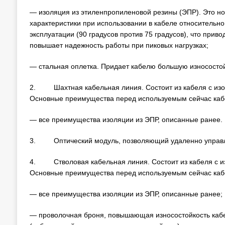
— изоляция из этиленпропиленовой резины (ЭПР). Это н
характеристики при использовании в кабеле относительн
эксплуатации (90 градусов против 75 градусов), что приво
повышает надежность работы при пиковых нагрузках;
— стальная оплетка. Придает кабелю большую износостой
2. Шахтная кабельная линия. Состоит из кабеля с изол
Основные преимущества перед используемым сейчас кабе
— все преимущества изоляции из ЭПР, описанные ранее.
3. Оптический модуль, позволяющий удаленно управл
4. Стволовая кабельная линия. Состоит из кабеля с из
Основные преимущества перед используемым сейчас кабе
— все преимущества изоляции из ЭПР, описанные ранее;
— проволочная броня, повышающая износостойкость каб