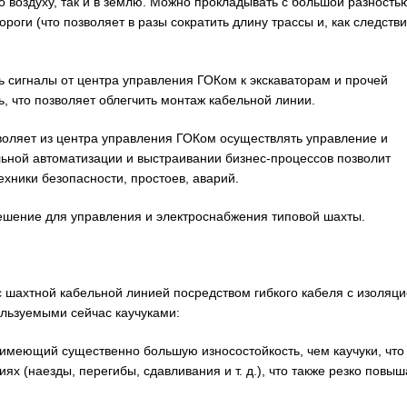
 воздуху, так и в землю. Можно прокладывать с большой разность
ороги (что позволяет в разы сократить длину трассы и, как следстви
 сигналы от центра управления ГОКом к экскаваторам и прочей
ь, что позволяет облегчить монтаж кабельной линии.
воляет из центра управления ГОКом осуществлять управление и
ьной автоматизации и выстраивании бизнес-процессов позволит
ехники безопасности, простоев, аварий.
ешение для управления и электроснабжения типовой шахты.
ахтной кабельной линией посредством гибкого кабеля с изоляци
льзуемыми сейчас каучуками:
имеющий существенно большую износостойкость, чем каучуки, что
ях (наезды, перегибы, сдавливания и т. д.), что также резко повыш