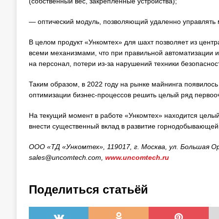
(собственный вес, закрепленные устройства);
— оптический модуль, позволяющий удаленно управлять 
В целом продукт «Ункомтех» для шахт позволяет из цент
всеми механизмами, что при правильной автоматизации и
на персонал, потери из-за нарушений техники безопасност
Таким образом, в 2022 году на рынке майнинга появило
оптимизации бизнес-процессов решить целый ряд первоо
На текущий момент в работе «Ункомтех» находится целый 
внести существенный вклад в развитие горнодобывающей
ООО «ТД «Ункомтех», 119017, г. Москва, ул. Большая Ордын
sales@uncomtech.com,
www.uncomtech.ru
Поделиться статьёй