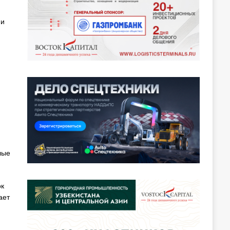
 и
лые
ок
ает