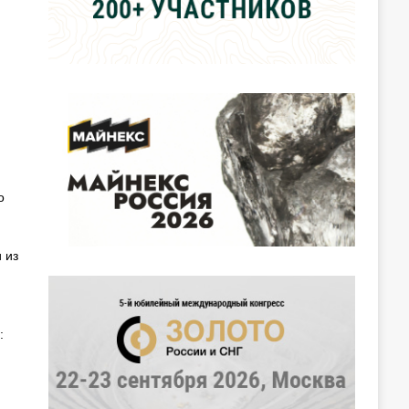
о
 из
: