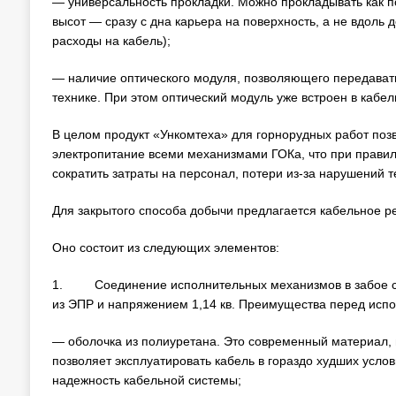
— универсальность прокладки. Можно прокладывать как по
высот — сразу с дна карьера на поверхность, а не вдоль д
расходы на кабель);
— наличие оптического модуля, позволяющего передавать
технике. При этом оптический модуль уже встроен в кабел
В целом продукт «Ункомтеха» для горнорудных работ поз
электропитание всеми механизмами ГОКа, что при правил
сократить затраты на персонал, потери из-за нарушений т
Для закрытого способа добычи предлагается кабельное р
Оно состоит из следующих элементов:
1. Соединение исполнительных механизмов в забое с ш
из ЭПР и напряжением 1,14 кв. Преимущества перед испо
— оболочка из полиуретана. Это современный материал, 
позволяет эксплуатировать кабель в гораздо худших услови
надежность кабельной системы;