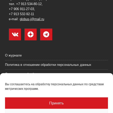
тел. +7 913 534-80-12,
+7 906 911-27-03,
+7 913 532-92-11
e-mail:
globus-j@mail.ru
О журнале
Политика в отношении обработки персональных данных
Согласие на обработку персональных данных
Пользовательское соглашение (оферта)
Вы соглашаетесь на обработку персональных данных по средствам
метрических программ.
Согласие на получение рекламных материалов
Рекламодателям
Принять
Контакты