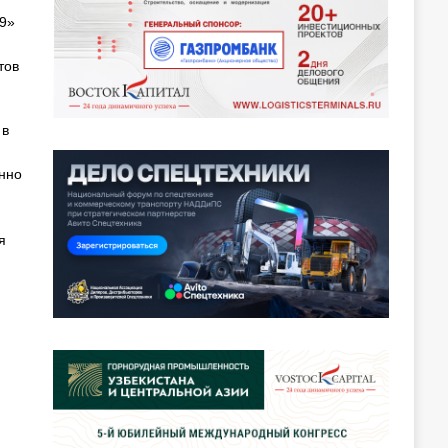
9»
тов
 в
нно
я