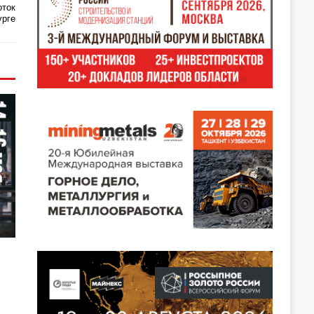
оток
рге