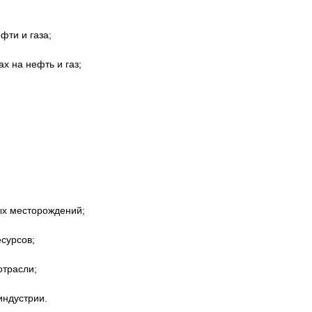
ти и газа;
на нефть и газ;
 месторождений;
урсов;
трасли;
ндустрии.