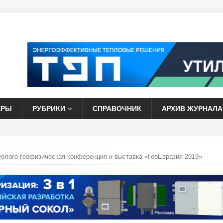
ЕРЫ
РУБРИКИ
СПРАВОЧНИК
АРХИВ ЖУРНАЛА
еолого-геофизическая конференция и выставка «ГеоЕвразия-2019»