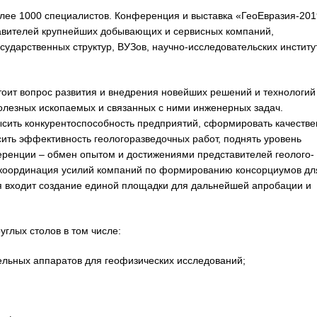
лее 1000 специалистов. Конференция и выставка «ГеоЕвразия-201
ставителей крупнейших добывающих и сервисных компаний,
сударственных структур, ВУЗов, научно-исследовательских институ
оит вопрос развития и внедрения новейших решений и технологий
полезных ископаемых и связанных с ними инженерных задач.
ить конкурентоспособность предприятий, сформировать качестве
сить эффективность геологоразведочных работ, поднять уровень
еренции – обмен опытом и достижениями представителей геолого-
 координация усилий компаний по формированию консорциумов дл
я входит создание единой площадки для дальнейшей апробации и
глых столов в том числе:
ных аппаратов для геофизических исследований;