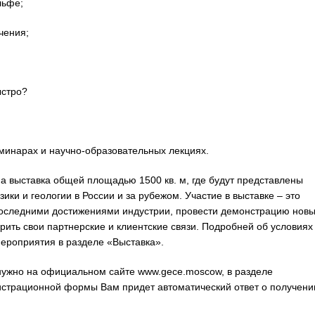
льфе;
чения;
стро?
еминарах и научно-образовательных лекциях.
 выставка общей площадью 1500 кв. м, где будут представлены
ки и геологии в России и за рубежом. Участие в выставке – это
последними достижениями индустрии, провести демонстрацию нов
рить свои партнерские и клиентские связи. Подробней об условиях
мероприятия в разделе «Выставка».
нужно на официальном сайте www.gece.moscow, в разделе
истрационной формы Вам придет автоматический ответ о получени