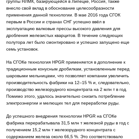
группы НЛМК, базирующейся в Липецке, Россия, также
внесло свой вклад в обоснование целесообразности
применения данной технологии. В мае 2016 года СГОК
первым в России и странах СНГ успешно ввёл в
эксплуатацию валковые прессы высокого давления для
дробления железистых кварцитов. В течение следующих
полутора лет было смонтировано и успешно запущено еще
семь установок.
На СГОКе технология HPGR применяется в дополнение к
традиционным конусным дробилкам, установленным перед
шаровыми мельницами, что позволяет компании увеличить
производительность фабрики на 12–15 % и, следовательно,
производство железорудного концентрата на 2 млн т в год.
Помимо этого, удалось значительно снизить потребление
электроэнергии и мелющих тел для переработки руды.
До успешного внедрения технологии HPGR на СГОКе
фабрика перерабатывала 31,5 млн т железной руды в год с
получением 15,2 млн т железорудного концентрата с
содержанием железа около 66,5 %. Это соответствовало