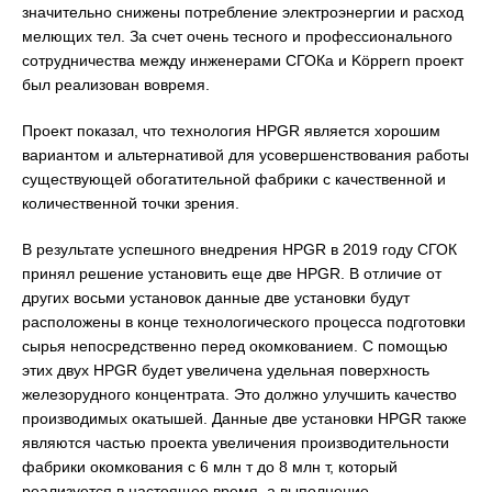
значительно снижены потребление электроэнергии и расход
мелющих тел. За счет очень тесного и профессионального
сотрудничества между инженерами СГОКа и Köppern проект
был реализован вовремя.
Проект показал, что технология HPGR является хорошим
вариантом и альтернативой для усовершенствования работы
существующей обогатительной фабрики с качественной и
количественной точки зрения.
В результате успешного внедрения HPGR в 2019 году СГОК
принял решение установить еще две HPGR. В отличие от
других восьми установок данные две установки будут
расположены в конце технологического процесса подготовки
сырья непосредственно перед окомкованием. С помощью
этих двух HPGR будет увеличена удельная поверхность
железорудного концентрата. Это должно улучшить качество
производимых окатышей. Данные две установки HPGR также
являются частью проекта увеличения производительности
фабрики окомкования с 6 млн т до 8 млн т, который
реализуется в настоящее время, а выполнение