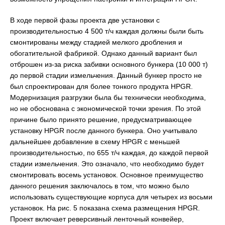
В ходе первой фазы проекта две установки с
производительностью 4 500 т/ч каждая должны были быть
смонтированы между стадией мелкого дробления и
обогатительной фабрикой. Однако данный вариант был
отброшен из-за риска забивки основного бункера (10 000 т)
до первой стадии измельчения. Данный бункер просто не
был спроектирован для более тонкого продукта HPGR.
Модернизация разгрузки была бы технически необходима,
но не обоснована с экономической точки зрения. По этой
причине было принято решение, предусматривающее
установку HPGR после данного бункера. Оно учитывало
дальнейшее добавление в схему HPGR с меньшей
производительностью, по 655 т/ч каждая, до каждой первой
стадии измельчения. Это означало, что необходимо будет
смонтировать восемь установок. Основное преимущество
данного решения заключалось в том, что можно было
использовать существующие корпуса для четырех из восьми
установок. На рис. 5 показана схема размещения HPGR.
Проект включает реверсивный ленточный конвейер,