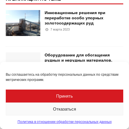
Инновационные решения при
переработке особо упорных
золотосодержащих руд
7 марта 2023
Оборудование для обогащения
рудных и нерудных материалов.
Технологии обогащения
20 июня 2013
Вы соглашаетесь на обработку персональных данных по средствам
метрических программ.
Принять
Геометаллургия: рудник-фабрика-
завод
Отказаться
16 марта 2023
Политика в отношении обработки персональных данных