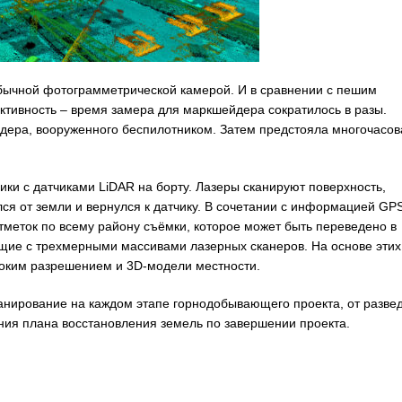
бычной фотограмметрической камерой. И в сравнении с пешим
тивность – время замера для маркшейдера сократилось в разы.
дера, вооруженного беспилотником. Затем предстояла многочасов
ки с датчиками LiDAR на борту. Лазеры сканируют поверхность,
лся от земли и вернулся к датчику. В сочетании с информацией GP
отметок по всему району съёмки, которое может быть переведено в
щие с трехмерными массивами лазерных сканеров. На основе этих
оким разрешением и 3D-модели местности.
нирование на каждом этапе горнодобывающего проекта, от развед
ния плана восстановления земель по завершении проекта.