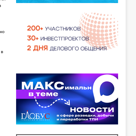
в
нно
 в