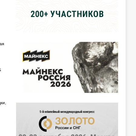
ая
S
ки,