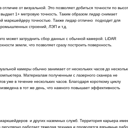
отличие от визуальной. Это позволяет добиться точности по высот
 выдает 1+ метровую точность. Таким образом лидар снимает
ой маркшейдеру точностью. Также лидар отлично подходит для
промышленных строений, ЛЭП и т.д.
это может затруднить сбор данных с обычной камерой. LiDAR
рхности земли, что позволяет сразу построить поверхность.
уальной камеры обычно занимает от нескольких часов до нескольк
 компьютера. Материалам полученным с лазерного сканера не
ов уже в течение нескольких часов. Благодаря короткому циклу
оизведена в тот же день, что намного повышает эффективность
я маркшейдеров и других наземных служб. Территория карьера име
 регулярно работает тяжелая техника и проводятся взрывные рабо