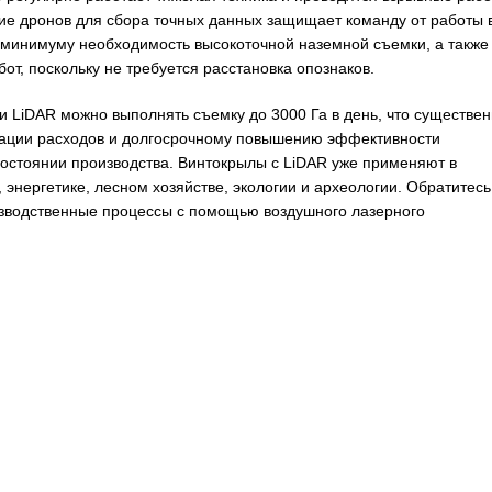
ние дронов для сбора точных данных защищает команду от работы 
к минимуму необходимость высокоточной наземной съемки, а также
т, поскольку не требуется расстановка опознаков.
ми LiDAR можно выполнять съемку до 3000 Га в день, что существе
зации расходов и долгосрочному повышению эффективности
остоянии производства. Винтокрылы с LiDAR уже применяют в
 энергетике, лесном хозяйстве, экологии и археологии. Обратитесь
изводственные процессы с помощью воздушного лазерного