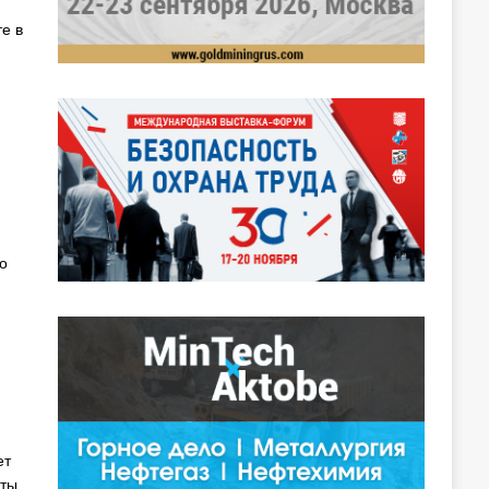
е в
о
ет
ты.