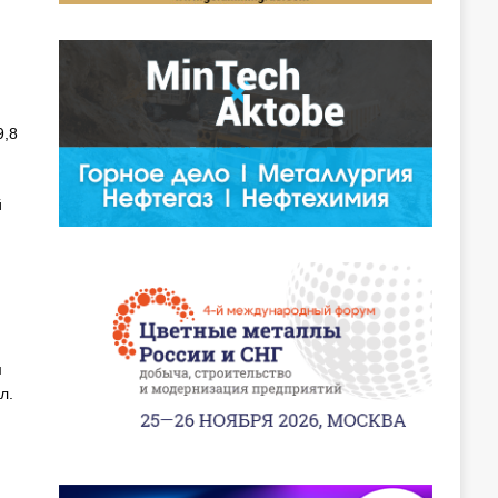
9,8
й
м
л.