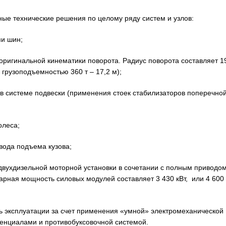
ые технические решения по целому ряду систем и узлов:
ми шин;
 оригинальной кинематики поворота. Радиус поворота составляет 1
грузоподъемностью 360 т – 17,2 м);
у в системе подвески (применения стоек стабилизаторов поперечно
олеса;
вода подъема кузова;
 двухдизельной моторной установки в сочетании с полным приводо
рная мощность силовых модулей составляет 3 430 кВт, или 4 600 
ть эксплуатации за счет применения «умной» электромеханической
енциалами и противобуксовочной системой.