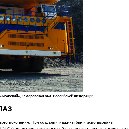
рниговский», Кемеровская обл. Российской Федерации
ЛАЗ
ового поколения. При создании машины были использованы
75710 органично воплотил в себе все прогрессивные технические