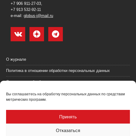
+7 906 911-27-03,
+7 913 532-92-11
e-mail:
globus-j@mail.ru
О журнале
Политика в отношении обработки персональных данных
Согласие на обработку персональных данных
Пользовательское соглашение (оферта)
Вы соглашаетесь на обработку персональных данных по средствам
метрических программ.
Согласие на получение рекламных материалов
Рекламодателям
Принять
Контакты
Отказаться