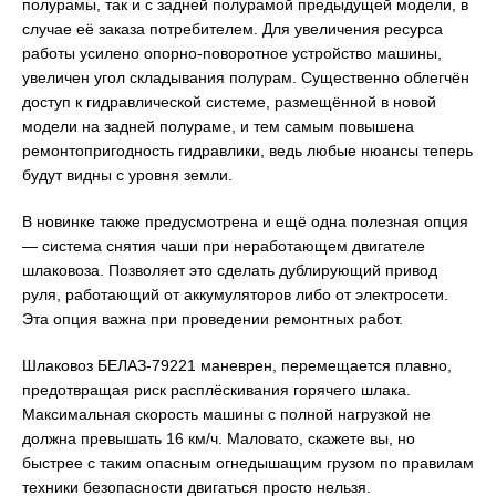
полурамы, так и с задней полурамой предыдущей модели, в
случае её заказа потребителем. Для увеличения ресурса
работы усилено опорно-поворотное устройство машины,
увеличен угол складывания полурам. Существенно облегчён
доступ к гидравлической системе, размещённой в новой
модели на задней полураме, и тем самым повышена
ремонтопригодность гидравлики, ведь любые нюансы теперь
будут видны с уровня земли.
В новинке также предусмотрена и ещё одна полезная опция
— система снятия чаши при неработающем двигателе
шлаковоза. Позволяет это сделать дублирующий привод
руля, работающий от аккумуляторов либо от электросети.
Эта опция важна при проведении ремонтных работ.
Шлаковоз БЕЛАЗ-79221 маневрен, перемещается плавно,
предотвращая риск расплёскивания горячего шлака.
Максимальная скорость машины с полной нагрузкой не
должна превышать 16 км/ч. Маловато, скажете вы, но
быстрее с таким опасным огнедышащим грузом по правилам
техники безопасности двигаться просто нельзя.