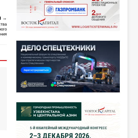
Я
ства
ного
ения