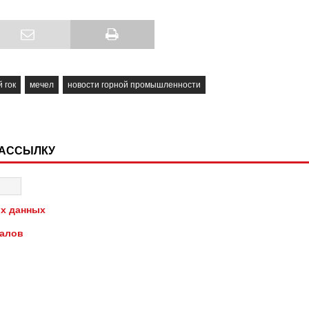
 гок
мечел
новости горной промышленности
РАССЫЛКУ
х данных
иалов